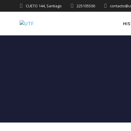
CUETO 144, Santiago
225105500
contacto@ut
HI