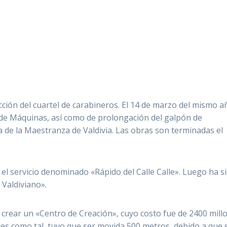
cción del cuartel de carabineros. El 14 de marzo del mismo a
a de Máquinas, así como de prolongación del galpón de
ra de la Maestranza de Valdivia. Las obras son terminadas el
el servicio denominado «Rápido del Calle Calle». Luego ha s
 Valdiviano».
 crear un «Centro de Creación», cuyo costo fue de 2400 mill
riles como tal, tuvo que ser movida 500 metros, debido a que 