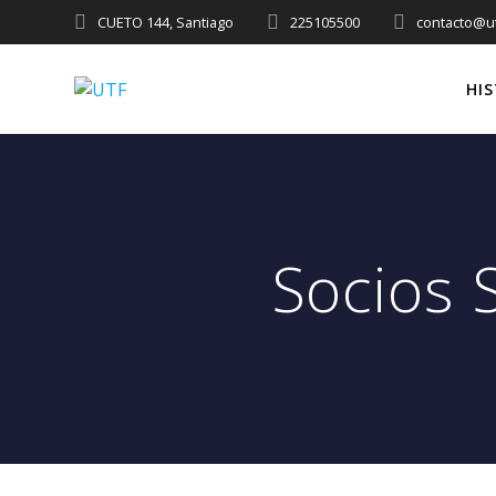
CUETO 144, Santiago
225105500
contacto@ut
HI
Socios 